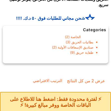
سريع.
شحن مجاني للطلبات فوق ٥٠ د.ك. !!!!
Categories
2
العروض الخاصة
2
3
م
بطانيات الحريق
3
ن
م
2
صناديق الإسعافات الأولية
2
9
ن
ت
م
طفاية حريق
9
م
ت
ج
ن
ن
ا
ج
ت
ت
ا
ت
ج
ج
ت
ا
ا
ت
عرض ⁦2⁩ من كل النتائج
ت
⚡ لفترة محدودة فقط: اضغط هنا للاطلاع على
الباقات الخاصة ووفر مبالغ كبيرة! ⚡